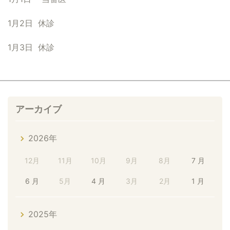
1月2日 休診
1月3日 休診
アーカイブ
2026年
12月
11月
10月
9月
8月
7 月
6 月
5月
4 月
3月
2月
1 月
2025年