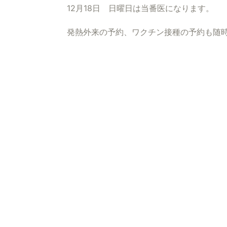
12月18日 日曜日は当番医になります。
発熱外来の予約、ワクチン接種の予約も随