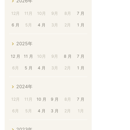
2026年
12月
11月
10月
9月
8月
7 月
6 月
5月
4 月
3月
2月
1 月
2025年
12 月
11 月
10月
9月
8 月
7 月
6月
5 月
4 月
3月
2月
1 月
2024年
12月
11月
10 月
9 月
8月
7 月
6月
5月
4 月
3 月
2月
1月
2023年